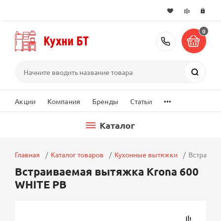
0
+7 (495) 2
Поиск
...
Акции
Компания
Бренды
Статьи
Каталог
Главная
Каталог товаров
Кухонные вытяжки
Встраива
Встраиваемая вытяжка Krona 600
WHITE PB