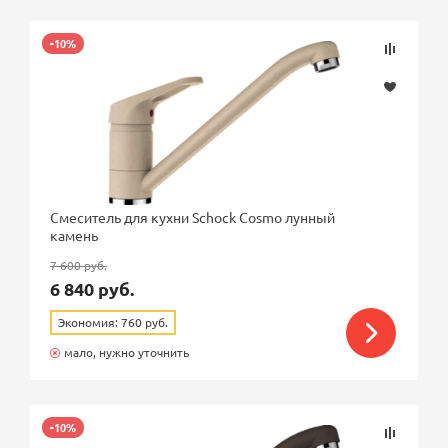
Подбор параметров
-10%
Розничная цена
Смеситель для кухни Schock Cosmo лунный
камень
Бренд
7 600 руб.
6 840 руб.
Страна
Экономия: 760 руб.
мало, нужно уточнить
Ближайшая доставка по Москве
Покрытие
-10%