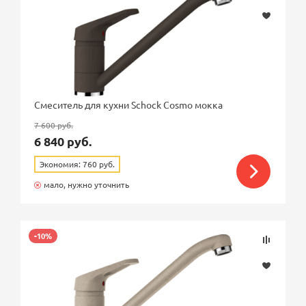
гранит
медь
сталь
хром
Смеситель для кухни Schock Cosmo мокка
Материал корпуса
7 600 руб.
6 840 руб.
Высота смесителя, см
Экономия: 760 руб.
мало, нужно уточнить
Высота излива, см
Длина излива, см
-10%
Излив
высокий