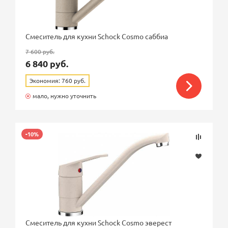
низкий
средний
Смеситель для кухни Schock Cosmo саббиа
7 600 руб.
Особенности
6 840 руб.
2 в 1 (под фильтр)
Экономия: 760 руб.
выдвижной душ
мало, нужно уточнить
гибкий излив
-10%
Смеситель для кухни Schock Cosmo эверест