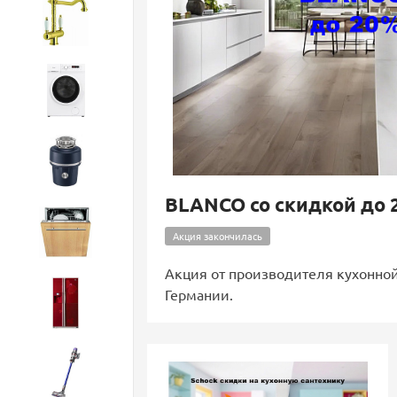
Смесители
Стиральные машины
Измельчители
BLANCO со скидкой до
Посудомоечные машины
Акция закончилась
Акция от производителя кухонной
Германии.
Холодильники
Бытовая техника