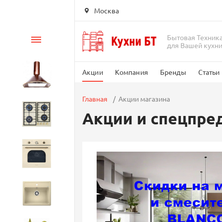
Москва
Бытовая Техник
Каталог
для Вашей кухн
Акции
Компания
Бренды
Статьи
Вытяжки
Главная
Акции магазина
Акции и спецпр
Варочные панели
Духовые шкафы
Кухонные мойки