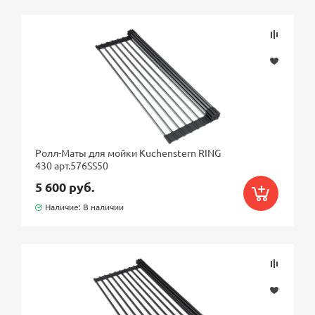
Подбор параметров
Розничная цена
Ролл-Маты для мойки Kuchenstern RING
430 арт.576SS50
Бренд
5 600 руб.
Наличие: В наличии
Цвет
Страна
Ближайшая доставка по Москве