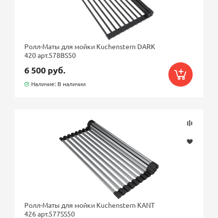
Установка
врезная
врезная сверху
Ролл-Маты для мойки Kuchenstern DARK
420 арт.578BS50
под столешницу
6 500 руб.
Наличие: В наличии
Форма
квадратная
прямоугольная
прямоугольная с крылом
Количество чаш
одна
Ролл-Маты для мойки Kuchenstern KANT
426 арт.577SS50
Материал