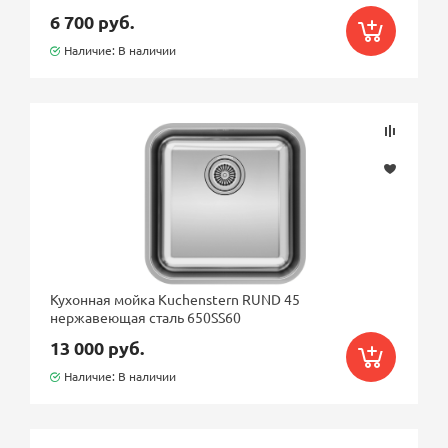
6 700 руб.
искусственный камень
Наличие: В наличии
Материал [MMOI_MATERIAL_53] {IP_PROP150}
нержавеющая сталь
сталь с PVD покрытием
Крыло
есть
нет
Кухонная мойка Kuchenstern RUND 45
Ширина шкафа, см
нержавеющая сталь 650SS60
13 000 руб.
40
Наличие: В наличии
45
50