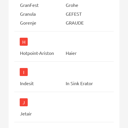
GranFest
Grohe
Granula
GEFEST
Gorenje
GRAUDE
H
Hotpoint-Ariston
Haier
I
Indesit
In Sink Erator
J
Jetair