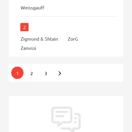
Weissgauff
Z
Zigmund & Shtain
ZorG
Zanussi
1
2
3