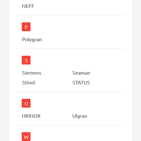
NEFF
P
Polygran
S
Siemens
Seaman
Stinol
STATUS
U
UKINOX
Ulgran
W