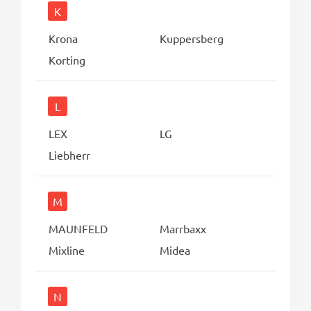
K
Krona
Kuppersberg
Korting
L
LEX
LG
Liebherr
M
MAUNFELD
Marrbaxx
Mixline
Midea
N