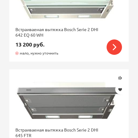
Цвет
Режимы работы
Встраиваемая вытяжка Bosch Serie 2 DHI
642 EQ 60 WH
Максимальная производительность
13 200 руб.
мало, нужно уточнить
Управление
Материал
Наклонная форма
Встраиваемая вытяжка Bosch Serie 2 DHI
645 FTR