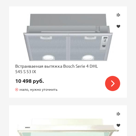
Подбор параметров
Розничная цена
Встраиваемая вытяжка Bosch Serie 4 DHL
545 S 53 IX
Бренд
10 498 руб.
мало, нужно уточнить
Ближайшая доставка по Москве
Установка
Ширина встраивания