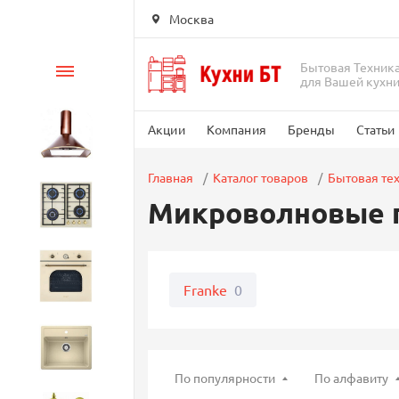
Москва
Бытовая Техник
Каталог
для Вашей кухн
Акции
Компания
Бренды
Статьи
Вытяжки
Главная
Каталог товаров
Бытовая те
Микроволновые 
Варочные панели
Духовые шкафы
Franke
0
Кухонные мойки
По популярности
По алфавиту