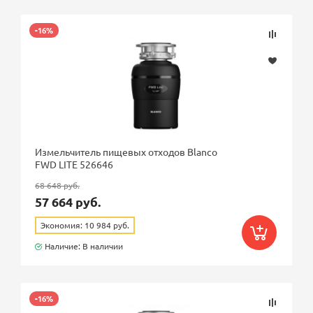
Подбор параметров
-16%
Розничная цена
Измельчитель пищевых отходов Blanco
FWD LITE 526646
Бренд
68 648 руб.
57 664 руб.
Цвет
Экономия: 10 984 руб.
Наличие: В наличии
Страна
Ближайшая доставка по Москве
-16%