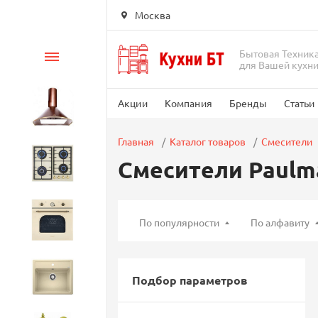
Москва
Бытовая Техник
Каталог
для Вашей кухн
Акции
Компания
Бренды
Статьи
Вытяжки
Главная
Каталог товаров
Смесители
Смесители Paulm
Варочные панели
Духовые шкафы
По популярности
По алфавиту
Кухонные мойки
Подбор параметров