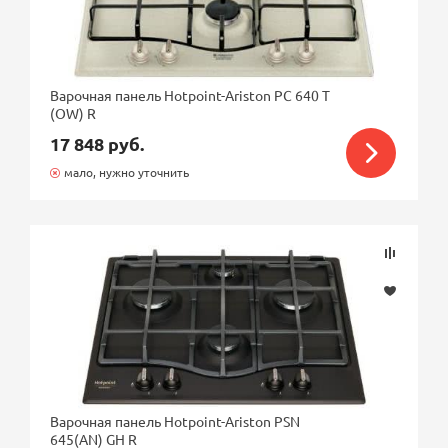
Количество конфорок
Расположение панели
Варочная панель Hotpoint-Ariston PC 640 T
(OW) R
Защитное отключение
17 848 руб.
мало, нужно уточнить
Цвет
Электроподжиг
Газ-контроль конфорок
Варочная панель Hotpoint-Ariston PSN
645(AN) GH R