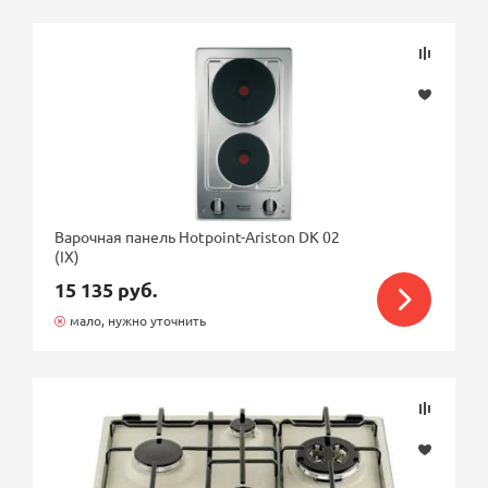
Подбор параметров
Розничная цена
Варочная панель Hotpoint-Ariston DK 02
(IX)
Бренд
15 135 руб.
мало, нужно уточнить
Ближайшая доставка по Москве
Тип панели
Установка