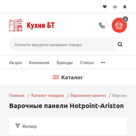
0
+7 (495) 2
Поиск
...
Акции
Компания
Бренды
Статьи
Каталог
Главная
Каталог товаров
Варочные панели
Варочные па
Варочные панели Hotpoint-Ariston
Фильтр