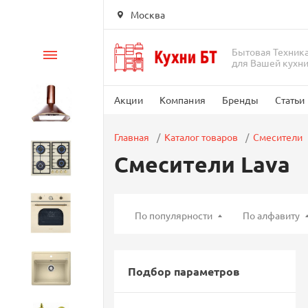
Москва
Бытовая Техник
Каталог
для Вашей кухн
Акции
Компания
Бренды
Статьи
Вытяжки
Главная
Каталог товаров
Смесители
Смесители Lava
Варочные панели
Духовые шкафы
По популярности
По алфавиту
Кухонные мойки
Подбор параметров