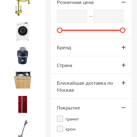
Розничная цена
Смесители
Стиральные машины
Бренд
Измельчители
Страна
Посудомоечные машины
Ближайшая доставка по
Москве
Холодильники
Покрытие
гранит
хром
Бытовая техника