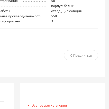
страивания
50
корпус: белый
работы
отвод , циркуляция
ьная производительность
550
во скоростей
3
Поделиться
Все товары категории