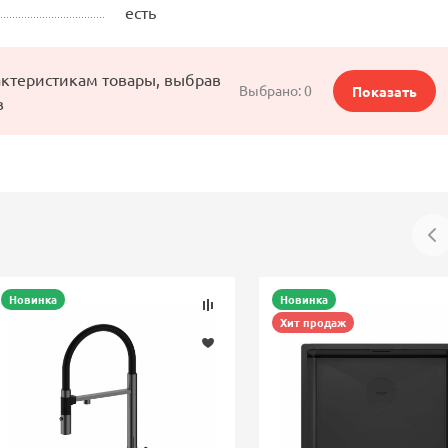
есть
актеристикам товары, выбрав
Выбрано:
0
Показать
в
Новинка
Новинка
Хит продаж