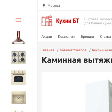
Москва
Бытовая Техник
Каталог
для Вашей кухн
Акции
Компания
Бренды
Статьи
Вытяжки
Главная
Каталог товаров
Кухонные 
Каминная вытяжка
Варочные панели
Духовые шкафы
Кухонные мойки