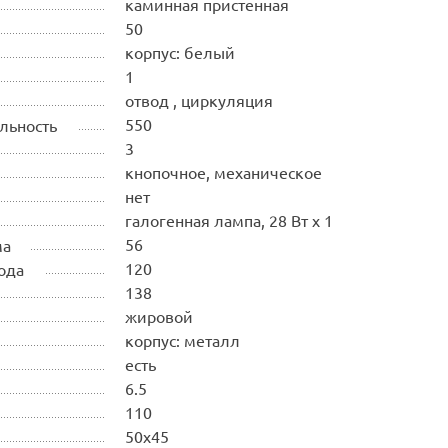
каминная пристенная
50
корпус: белый
1
отвод , циркуляция
550
льность
3
кнопочное, механическое
нет
галогенная лампа, 28 Вт х 1
56
ма
120
ода
138
жировой
корпус: металл
есть
6.5
110
50х45