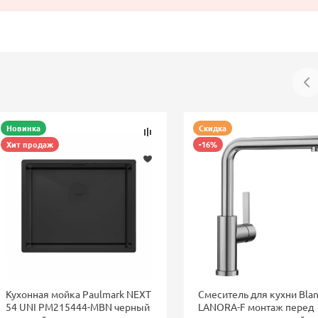
Новинка
Скидка
Хит продаж
-16%
Кухонная мойка Paulmark NEXT
Смеситель для кухни Bla
54 UNI PM215444-MBN черный
LANORA-F монтаж перед