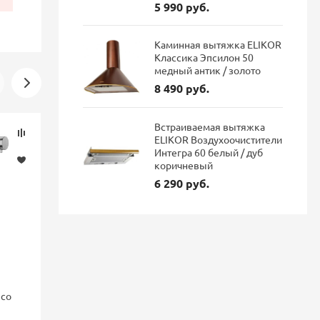
5 990 руб.
Каминная вытяжка ELIKOR
Классика Эпсилон 50
медный антик / золото
8 490 руб.
Встраиваемая вытяжка
Скидка
Новинка
ELIKOR Воздухоочистители
-16%
Интегра 60 белый / дуб
коричневый
6 290 руб.
nco
Смеситель для кухни Blanco
Смеситель 
FONTAS II с подключением
GRAVITY Gr