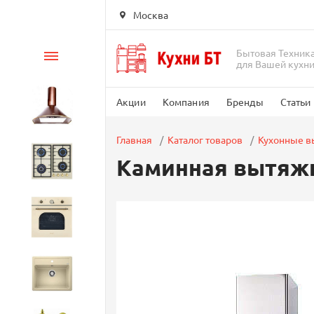
Москва
Бытовая Техник
Каталог
для Вашей кухн
Акции
Компания
Бренды
Статьи
Вытяжки
Главная
Каталог товаров
Кухонные 
Каминная вытяжка
Варочные панели
Духовые шкафы
Кухонные мойки