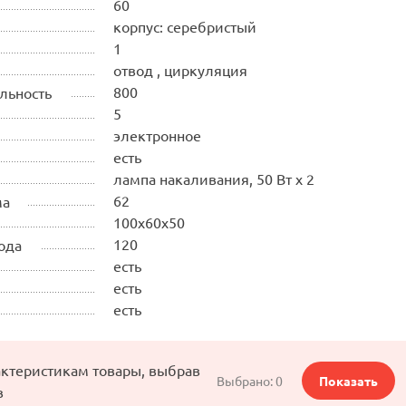
60
корпус: серебристый
1
отвод , циркуляция
800
льность
5
электронное
есть
лампа накаливания, 50 Вт х 2
62
ма
100х60х50
120
ода
есть
есть
есть
актеристикам товары, выбрав
Выбрано:
0
Показать
в