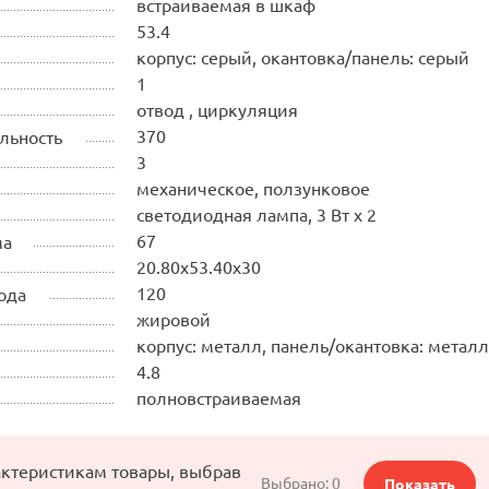
встраиваемая в шкаф
53.4
корпус: серый, окантовка/панель: серый
1
отвод , циркуляция
370
льность
3
механическое, ползунковое
светодиодная лампа, 3 Вт х 2
67
ма
20.80х53.40х30
120
ода
жировой
корпус: металл, панель/окантовка: метал
4.8
полновстраиваемая
актеристикам товары, выбрав
Выбрано:
0
Показать