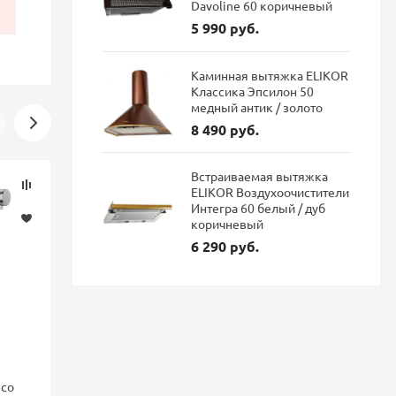
Davoline 60 коричневый
5 990 руб.
Каминная вытяжка ELIKOR
Классика Эпсилон 50
медный антик / золото
8 490 руб.
Встраиваемая вытяжка
Скидка
Новинка
ELIKOR Воздухоочистители
-16%
Интегра 60 белый / дуб
коричневый
6 290 руб.
nco
Смеситель для кухни Blanco
Смеситель 