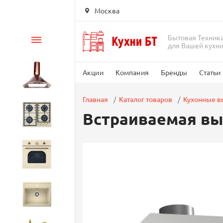
Москва
Бытовая Техник
Каталог
для Вашей кухн
Акции
Компания
Бренды
Статьи
Вытяжки
Главная
Каталог товаров
Кухонные 
Встраиваемая выт
Варочные панели
Духовые шкафы
Кухонные мойки