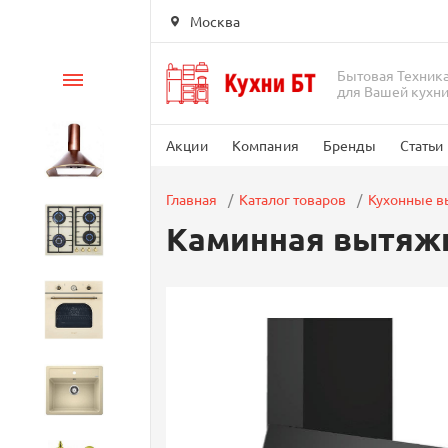
Москва
Бытовая Техник
Каталог
для Вашей кухн
Акции
Компания
Бренды
Статьи
Вытяжки
Главная
Каталог товаров
Кухонные 
Каминная вытяжка
Варочные панели
Духовые шкафы
Кухонные мойки