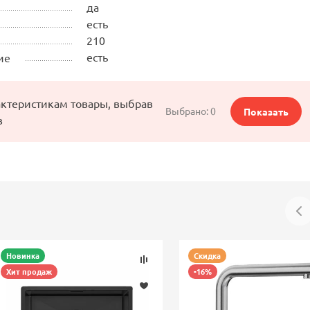
да
есть
210
есть
ие
актеристикам товары, выбрав
Выбрано:
0
Показать
в
Новинка
Скидка
Хит продаж
-16%