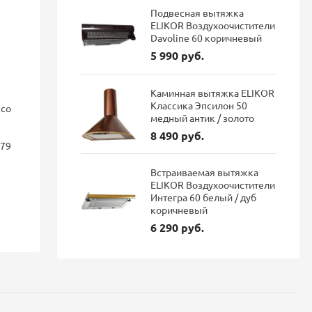
Подвесная вытяжка
ELIKOR Воздухоочистители
Davoline 60 коричневый
5 990 руб.
Каминная вытяжка ELIKOR
Классика Эпсилон 50
nco
Смеситель для кухни Blanco
Смеситель 
медный антик / золото
FONTAS II с подключением
GRAVITY Gr
фильтра Dark steel 527737
подключен
8 490 руб.
179
гибким из
матовый
Встраиваемая вытяжка
114 687 руб.
ELIKOR Воздухоочистители
96 337 руб.
Интегра 60 белый / дуб
коричневый
35 900 р
Экономия: 18 350 руб.
6 290 руб.
Наличие: В наличии
Наличие: 