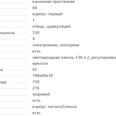
каминная пристенная
60
корпус: черный
1
отвод , циркуляция
530
льность
4
электронное, сенсорное
есть
светодиодная лампа, 3 Вт х 2, регулировк
яркости
62
ма
108х60х39
150
ода
216
жировой
есть
корпус: металл/стекло
есть