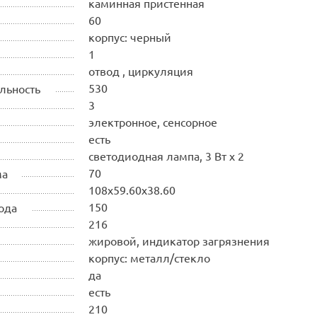
каминная пристенная
60
корпус: черный
1
отвод , циркуляция
530
льность
3
электронное, сенсорное
есть
светодиодная лампа, 3 Вт х 2
70
ма
108х59.60х38.60
150
ода
216
жировой, индикатор загрязнения
корпус: металл/стекло
да
есть
210