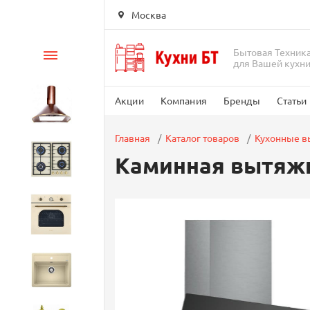
Москва
Бытовая Техник
Каталог
для Вашей кухн
Акции
Компания
Бренды
Статьи
Вытяжки
Главная
Каталог товаров
Кухонные 
Каминная вытяжк
Варочные панели
Духовые шкафы
Кухонные мойки