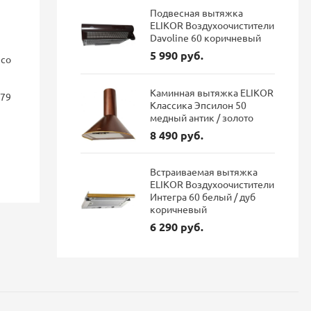
Подвесная вытяжка
ELIKOR Воздухоочистители
Davoline 60 коричневый
5 990 руб.
nco
Смеситель для кухни Blanco
Смеситель 
FONTAS II с подключением
GRAVITY Gr
фильтра Dark steel 527737
подключен
Каминная вытяжка ELIKOR
179
гибким из
Классика Эпсилон 50
матовый
медный антик / золото
114 687 руб.
8 490 руб.
96 337 руб.
35 900 р
Экономия: 18 350 руб.
Встраиваемая вытяжка
Наличие: В наличии
Наличие: 
ELIKOR Воздухоочистители
Интегра 60 белый / дуб
коричневый
6 290 руб.