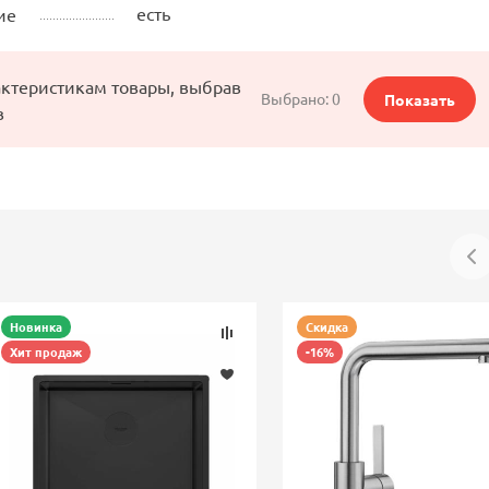
есть
ие
актеристикам товары, выбрав
Выбрано:
0
Показать
в
Новинка
Скидка
Хит продаж
-16%