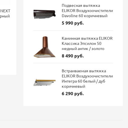
Подвесная вытяжка
ELIKOR Воздухоочистители
 NEXT
Смеситель для кухни Blanco
Смеситель 
Davoline 60 коричневый
ерный
LANORA-F монтаж перед
FONTAS II 
окном, однорычажный,
фильтра Dar
5 990 руб.
нержавеющая сталь 526179
Каминная вытяжка ELIKOR
46 084 руб.
114 687 руб.
Классика Эпсилон 50
38 711 руб.
96 337 р
медный антик / золото
8 490 руб.
Экономия: 7 373 руб.
Экономия: 1
Наличие: В наличии
Наличие: 
Встраиваемая вытяжка
ELIKOR Воздухоочистители
Интегра 60 белый / дуб
коричневый
6 290 руб.