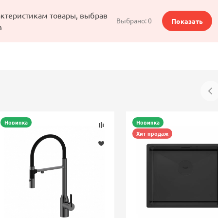
актеристикам товары, выбрав
Выбрано:
0
Показать
в
Новинка
Новинка
Хит продаж