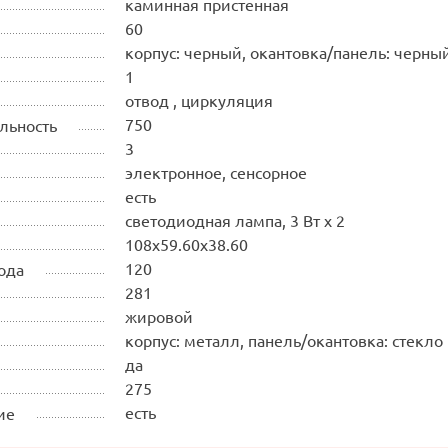
каминная пристенная
60
корпус: черный, окантовка/панель: черны
1
отвод , циркуляция
750
льность
3
электронное, сенсорное
есть
светодиодная лампа, 3 Вт х 2
108х59.60х38.60
120
ода
281
жировой
корпус: металл, панель/окантовка: стекло
да
275
есть
ие