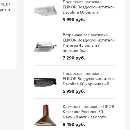
Подвесная вытяжка
 NEXT
Смеситель для кухни Blanco
Смеситель 
ELIKOR Воздухоочистители
ерный
LANORA-F монтаж перед
FONTAS II 
Davoline 60 белый
окном, однорычажный,
фильтра Dar
5 990 руб.
нержавеющая сталь 526179
Встраиваемая вытяжка
46 084 руб.
114 687 руб.
ELIKOR Воздухоочистители
38 711 руб.
96 337 р
Интегра 45 белый /
нержавейка
Экономия: 7 373 руб.
Экономия: 1
7 290 руб.
Наличие: В наличии
Наличие: 
Подвесная вытяжка
ELIKOR Воздухоочистители
Davoline 60 коричневый
5 990 руб.
Каминная вытяжка ELIKOR
Классика Эпсилон 50
медный антик / золото
8 490 руб.