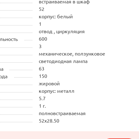
встраиваемая в шкаф
52
корпус: белый
1
отвод , циркуляция
600
льность
3
механическое, ползунковое
светодиодная лампа
63
ма
150
ода
жировой
корпус: металл
5.7
1 г.
полновстраиваемая
52х28.50