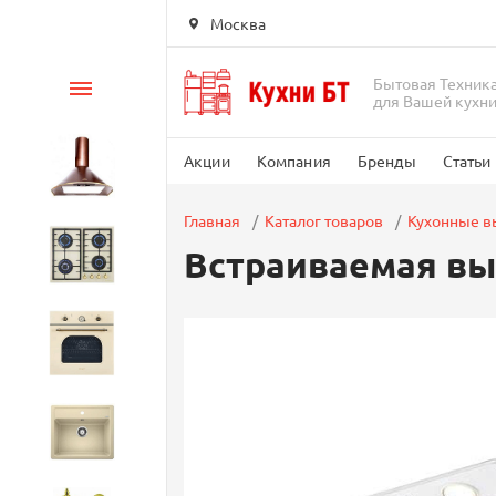
Москва
Бытовая Техник
Каталог
для Вашей кухн
Акции
Компания
Бренды
Статьи
Вытяжки
Главная
Каталог товаров
Кухонные 
Встраиваемая вы
Варочные панели
Духовые шкафы
Кухонные мойки