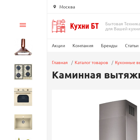
Москва
Бытовая Техник
Каталог
для Вашей кухн
Акции
Компания
Бренды
Статьи
Вытяжки
Главная
Каталог товаров
Кухонные 
Каминная вытяжка
Варочные панели
Духовые шкафы
Кухонные мойки