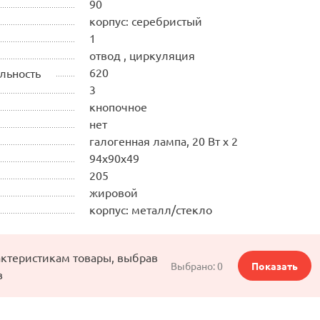
90
корпус: серебристый
1
отвод , циркуляция
620
льность
3
кнопочное
нет
галогенная лампа, 20 Вт х 2
94х90х49
205
жировой
корпус: металл/стекло
актеристикам товары, выбрав
Выбрано:
0
Показать
в