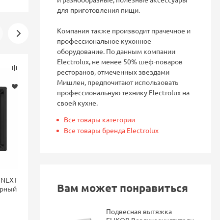
для приготовления пищи.
Компания также производит прачечное и
профессиональное кухонное
оборудование. По данным компании
Electrolux, не менее 50% шеф-поваров
Скидка
Скидка
ресторанов, отмеченных звездами
-16%
-16%
Мишлен, предпочитают использовать
профессиональную технику Electrolux на
своей кухне.
Все товары категории
Все товары бренда Electrolux
 NEXT
Смеситель для кухни Blanco
Смеситель 
Вам может понравиться
ерный
LANORA-F монтаж перед
FONTAS II 
окном, однорычажный,
фильтра Dar
нержавеющая сталь 526179
Подвесная вытяжка