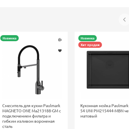
Новинка
Новинка
Хит продаж
Смеситель для кухни Paulmark
Кухонная мойка Paulmark
MAGNETO ONE Ma213188-GM с
54 UNI PM215444-MBN ч
подключением фильтра и
матовый
гибким изливом вороненая
сталь