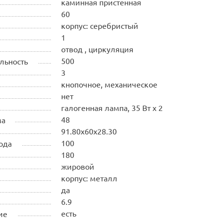
каминная пристенная
60
корпус: серебристый
1
отвод , циркуляция
500
льность
3
кнопочное, механическое
нет
галогенная лампа, 35 Вт х 2
48
ма
91.80х60х28.30
100
ода
180
жировой
корпус: металл
да
6.9
есть
ие