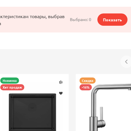
актеристикам товары, выбрав
Выбрано:
0
Показать
в
Новинка
Скидка
Хит продаж
-16%