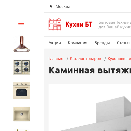
Москва
Бытовая Техник
Каталог
для Вашей кухн
Акции
Компания
Бренды
Статьи
Вытяжки
Главная
Каталог товаров
Кухонные 
Каминная вытяжка
Варочные панели
Духовые шкафы
Кухонные мойки