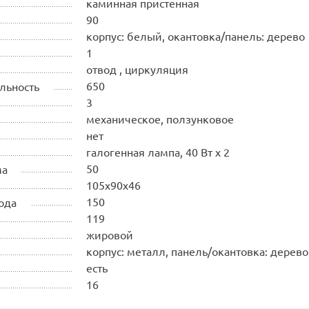
каминная пристенная
90
корпус: белый, окантовка/панель: дерево
1
отвод , циркуляция
650
льность
3
механическое, ползунковое
нет
галогенная лампа, 40 Вт х 2
50
ма
105х90х46
150
ода
119
жировой
корпус: металл, панель/окантовка: дерево
есть
16