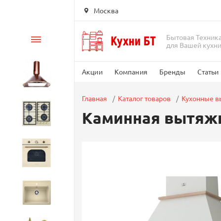
Москва
Бытовая Техник
Каталог
для Вашей кухн
Акции
Компания
Бренды
Статьи
Вытяжки
Главная
Каталог товаров
Кухонные 
Каминная вытяжк
Варочные панели
Духовые шкафы
Кухонные мойки