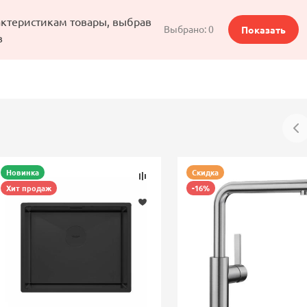
актеристикам товары, выбрав
Выбрано:
0
Показать
в
Новинка
Скидка
Хит продаж
-16%