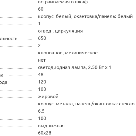
встраиваемая в шкаф
60
корпус: белый, окантовка/панель: белый
1
отвод , циркуляция
650
льность
2
кнопочное, механическое
нет
светодиодная лампа, 2.50 Вт х 1
48
ма
120
ода
103
жировой
корпус: металл, панель/окантовка: стекло
6.5
100
выдвижная
60х28