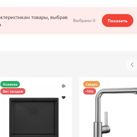
актеристикам товары, выбрав
Выбрано:
0
Показать
в
Новинка
Скидка
Хит продаж
-16%