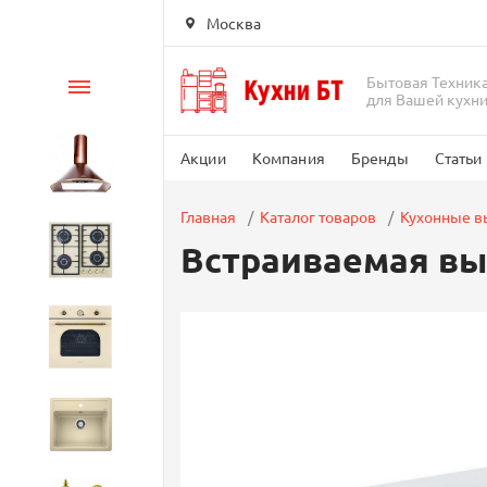
Москва
Бытовая Техник
Каталог
для Вашей кухн
Акции
Компания
Бренды
Статьи
Вытяжки
Главная
Каталог товаров
Кухонные 
Встраиваемая выт
Варочные панели
Духовые шкафы
Кухонные мойки