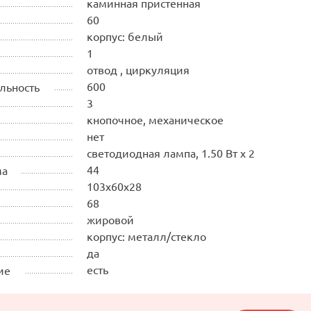
каминная пристенная
60
корпус: белый
1
отвод , циркуляция
600
льность
3
кнопочное, механическое
нет
светодиодная лампа, 1.50 Вт х 2
44
ма
103х60х28
68
жировой
корпус: металл/стекло
да
есть
ие