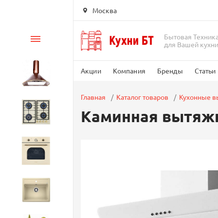
Москва
Бытовая Техник
Каталог
для Вашей кухн
Акции
Компания
Бренды
Статьи
Вытяжки
Главная
Каталог товаров
Кухонные 
Каминная вытяжк
Варочные панели
Духовые шкафы
Кухонные мойки