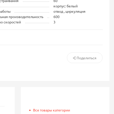
страивания
60
корпус: белый
работы
отвод , циркуляция
ьная производительность
600
во скоростей
3
Поделиться
Все товары категории