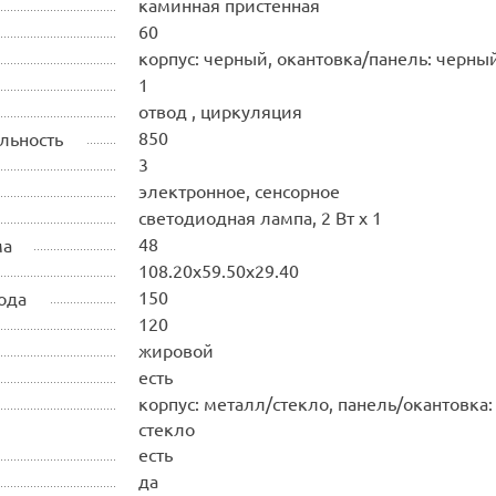
каминная пристенная
60
корпус: черный, окантовка/панель: черны
1
отвод , циркуляция
850
льность
3
электронное, сенсорное
светодиодная лампа, 2 Вт х 1
48
ма
108.20х59.50х29.40
150
ода
120
жировой
есть
корпус: металл/стекло, панель/окантовка:
стекло
есть
да