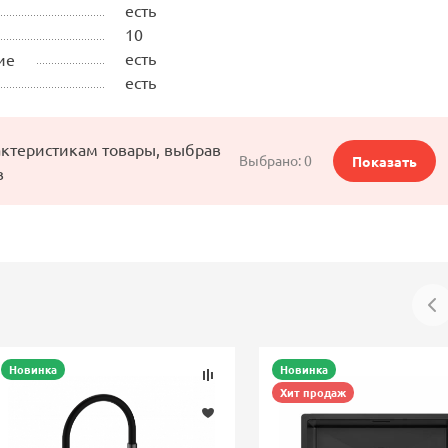
есть
10
есть
ие
есть
актеристикам товары, выбрав
Выбрано:
0
Показать
в
Новинка
Новинка
Хит продаж