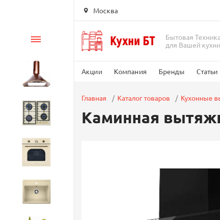
Москва
Бытовая Техник
Каталог
для Вашей кухн
Акции
Компания
Бренды
Статьи
Вытяжки
Главная
Каталог товаров
Кухонные 
Каминная вытяжк
Варочные панели
Духовые шкафы
Кухонные мойки