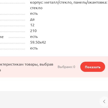
корпус: металл/стекло, панель/окантовка:
стекло
есть
да
12
210
есть
ие
59.50х42
есть
актеристикам товары, выбрав
Выбрано:
0
Показать
в