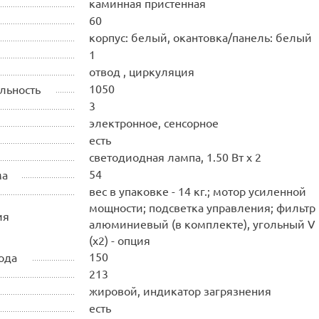
каминная пристенная
60
корпус: белый, окантовка/панель: белый
1
отвод , циркуляция
1050
льность
3
электронное, сенсорное
есть
светодиодная лампа, 1.50 Вт х 2
54
ма
вес в упаковке - 14 кг.; мотор усиленной
мощности; подсветка управления; фильтр
ия
алюминиевый (в комплекте), угольный V
(х2) - опция
150
ода
213
жировой, индикатор загрязнения
есть