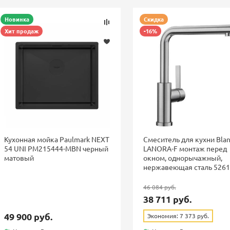
Новинка
Скидка
Хит продаж
-16%
Кухонная мойка Paulmark NEXT
Смеситель для кухни Bla
54 UNI PM215444-MBN черный
LANORA-F монтаж перед
матовый
окном, однорычажный,
нержавеющая сталь 526
46 084 руб.
38 711 руб.
49 900 руб.
Экономия: 7 373 руб.