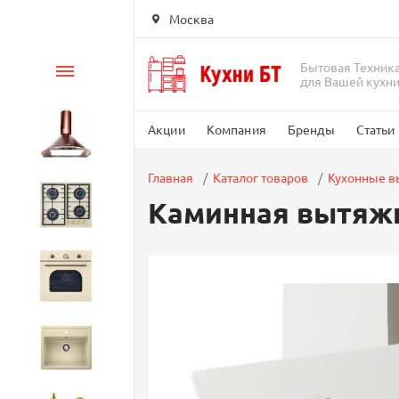
Москва
Бытовая Техник
Каталог
для Вашей кухн
Акции
Компания
Бренды
Статьи
Вытяжки
Главная
Каталог товаров
Кухонные 
Каминная вытяжка
Варочные панели
Духовые шкафы
Кухонные мойки