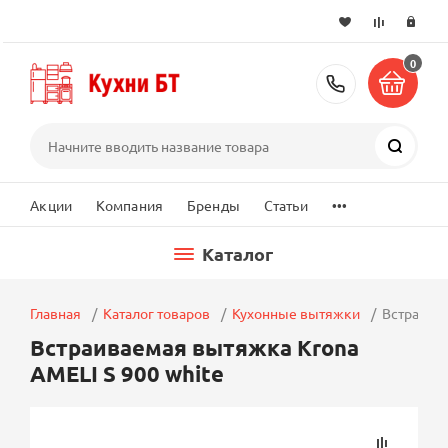
0
+7 (495) 2
Поиск
...
Акции
Компания
Бренды
Статьи
Каталог
Главная
Каталог товаров
Кухонные вытяжки
Встраивае
Встраиваемая вытяжка Krona
AMELI S 900 white