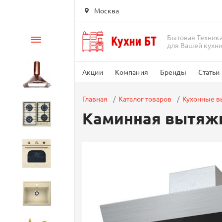
Москва
Бытовая Техник
Каталог
для Вашей кухн
Акции
Компания
Бренды
Статьи
Вытяжки
Главная
Каталог товаров
Кухонные 
Каминная вытяжка
Варочные панели
Духовые шкафы
Кухонные мойки