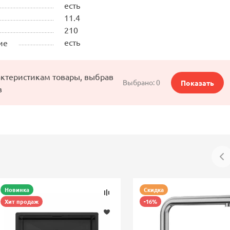
есть
11.4
210
есть
ие
актеристикам товары, выбрав
Выбрано:
0
Показать
в
Новинка
Скидка
Хит продаж
-16%