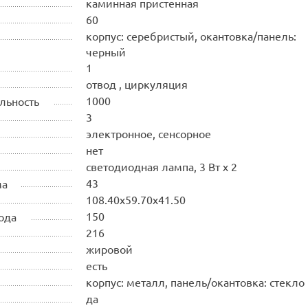
каминная пристенная
60
корпус: серебристый, окантовка/панель:
черный
1
отвод , циркуляция
1000
льность
3
электронное, сенсорное
нет
светодиодная лампа, 3 Вт х 2
43
ма
108.40х59.70х41.50
150
ода
216
жировой
есть
корпус: металл, панель/окантовка: стекло
да