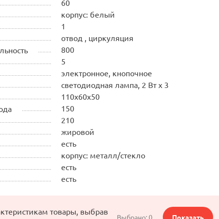
60
корпус: белый
1
отвод , циркуляция
800
льность
5
электронное, кнопочное
светодиодная лампа, 2 Вт х 3
110х60х50
150
ода
210
жировой
есть
корпус: металл/стекло
есть
есть
актеристикам товары, выбрав
Выбрано:
0
Показать