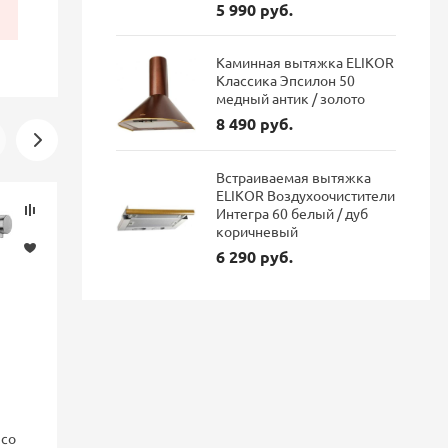
5 990 руб.
Каминная вытяжка ELIKOR
Классика Эпсилон 50
медный антик / золото
8 490 руб.
Встраиваемая вытяжка
ELIKOR Воздухоочистители
Скидка
Новинка
Интегра 60 белый / дуб
-16%
коричневый
6 290 руб.
nco
Смеситель для кухни Blanco
Смеситель 