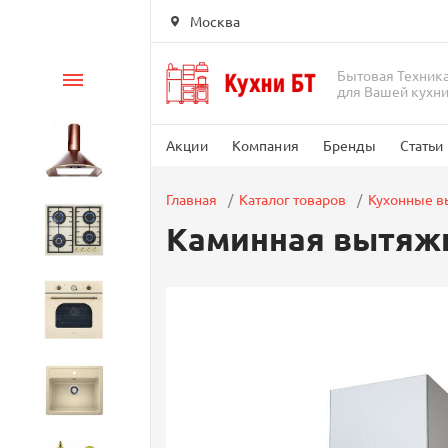
Москва
Бытовая Техник
Каталог
для Вашей кухн
Акции
Компания
Бренды
Статьи
Вытяжки
Главная
Каталог товаров
Кухонные 
Каминная вытяжка
Варочные панели
Духовые шкафы
Кухонные мойки