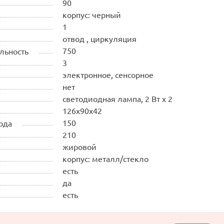
90
корпус: черный
1
отвод , циркуляция
750
льность
3
электронное, сенсорное
нет
светодиодная лампа, 2 Вт х 2
126х90х42
150
ода
210
жировой
корпус: металл/стекло
есть
да
есть