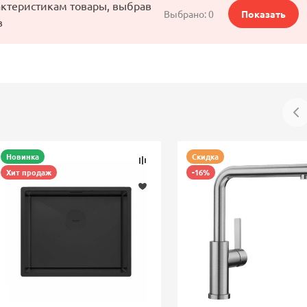
актеристикам товары, выбрав
Выбрано:
0
Показать
в
Новинка
Скидка
Хит продаж
-16%