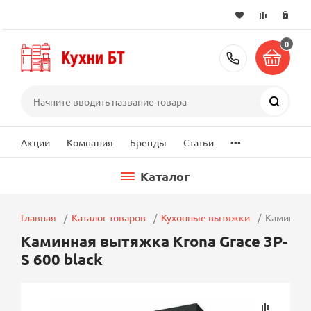
0
+7 (495) 2
Поиск
...
Акции
Компания
Бренды
Статьи
Каталог
Главная
Каталог товаров
Кухонные вытяжки
Каминная 
Каминная вытяжка Krona Grace 3P-
S 600 black