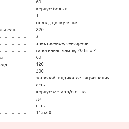
60
корпус: белый
1
отвод , циркуляция
820
льность
3
электронное, сенсорное
галогенная лампа, 20 Вт х 2
60
ма
120
ода
200
жировой, индикатор загрязнения
есть
корпус: металл/стекло
да
есть
115х60