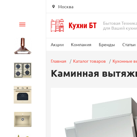
Москва
Бытовая Техник
Каталог
для Вашей кухн
Акции
Компания
Бренды
Статьи
Вытяжки
Главная
Каталог товаров
Кухонные 
Каминная вытяжка
Варочные панели
Духовые шкафы
Кухонные мойки