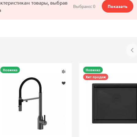
актеристикам товары, выбрав
Выбрано:
0
Показать
в
Новинка
Новинка
Хит продаж