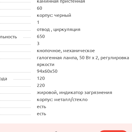
каминная пристенная
60
корпус: черный
1
отвод , циркуляция
650
льность
3
кнопочное, механическое
галогенная лампа, 50 Вт х 2, регулировка
яркости
94х60х50
120
ода
220
жировой, индикатор загрязнения
корпус: металл/стекло
есть
есть