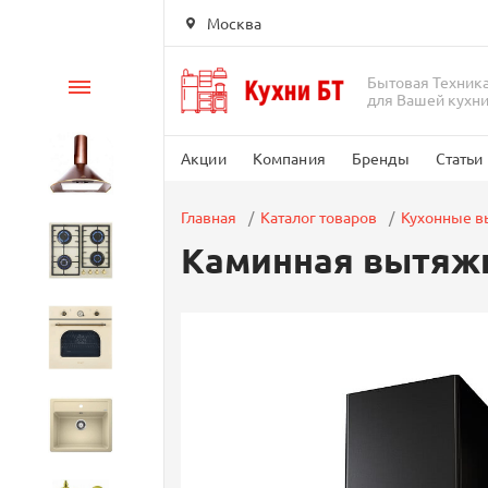
Москва
Бытовая Техник
Каталог
для Вашей кухн
Акции
Компания
Бренды
Статьи
Вытяжки
Главная
Каталог товаров
Кухонные 
Каминная вытяжка
Варочные панели
Духовые шкафы
Кухонные мойки