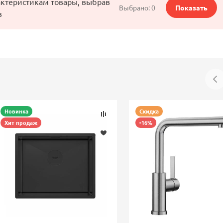
актеристикам товары, выбрав
Выбрано:
0
Показать
в
Новинка
Скидка
Хит продаж
-16%