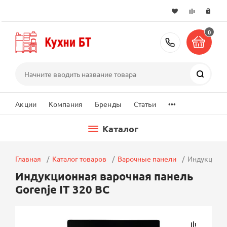
0
+7 (495) 2
Поиск
...
Акции
Компания
Бренды
Статьи
Каталог
Главная
Каталог товаров
Варочные панели
Индукционна
Индукционная варочная панель
Gorenje IT 320 BC