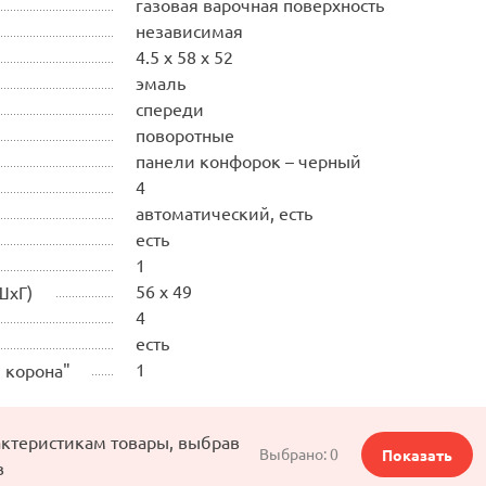
газовая варочная поверхность
независимая
4.5 x 58 x 52
эмаль
спереди
поворотные
панели конфорок – черный
4
автоматический, есть
есть
1
56 x 49
ШхГ)
4
есть
1
 корона"
актеристикам товары, выбрав
Выбрано:
0
Показать
в