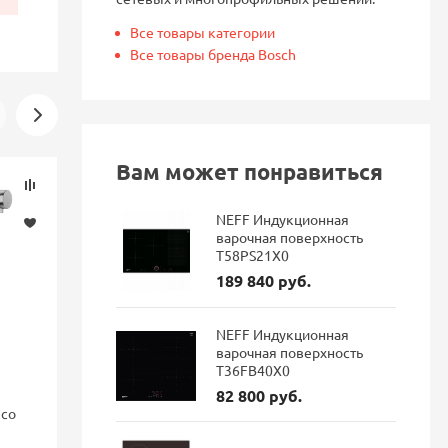
Все товары категории
Все товары бренда Bosch
Вам может понравиться
Скидка
Новинка
-16%
NEFF Индукционная
варочная поверхность
T58PS21X0
189 840 руб.
NEFF Индукционная
варочная поверхность
T36FB40X0
82 800 руб.
nco
Смеситель для кухни Blanco
Смеситель 
FONTAS II с подключением
GRAVITY Gr