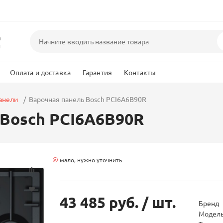
а
и
Оплата и доставка
Гарантия
Контакты
анели
Варочная панель Bosch PCI6A6B90R
 Bosch PCI6A6B90R
мало, нужно уточнить
43 485 руб.
/ шт.
Бренд
Модел