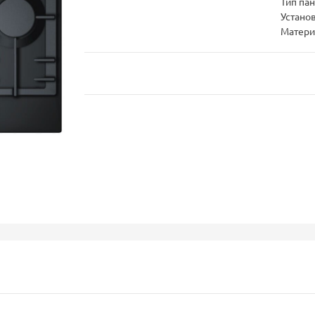
Тип па
Устано
Матери