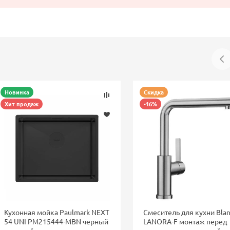
Новинка
Скидка
Хит продаж
-16%
Кухонная мойка Paulmark NEXT
Смеситель для кухни Bla
54 UNI PM215444-MBN черный
LANORA-F монтаж перед