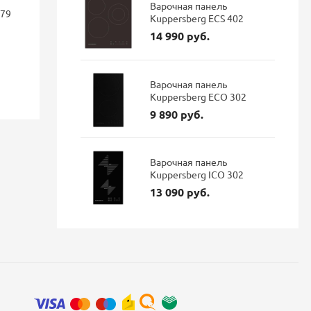
фильтра Dark steel 527737
подключен
Варочная панель
179
гибким из
Kuppersberg ECS 402
матовый
14 990 руб.
114 687 руб.
96 337 руб.
35 900 р
Экономия: 18 350 руб.
Варочная панель
Kuppersberg ECO 302
Наличие: В наличии
Наличие: 
9 890 руб.
Варочная панель
Kuppersberg ICO 302
13 090 руб.