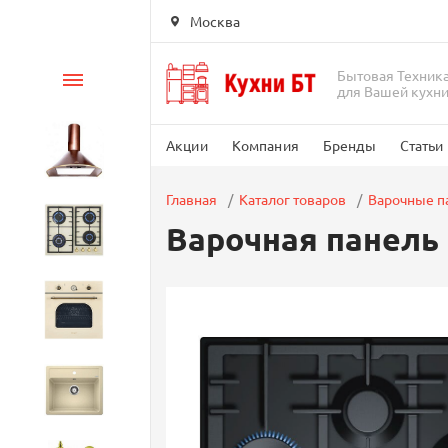
Москва
Бытовая Техник
Каталог
для Вашей кухн
Акции
Компания
Бренды
Статьи
Вытяжки
Главная
Каталог товаров
Варочные п
Варочная панель
Варочные панели
Духовые шкафы
Кухонные мойки