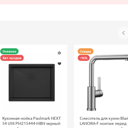
Новинка
Скидка
Хит продаж
-16%
Кухонная мойка Paulmark NEXT
Смеситель для кухни Bla
54 UNI PM215444-MBN черный
LANORA-F монтаж перед