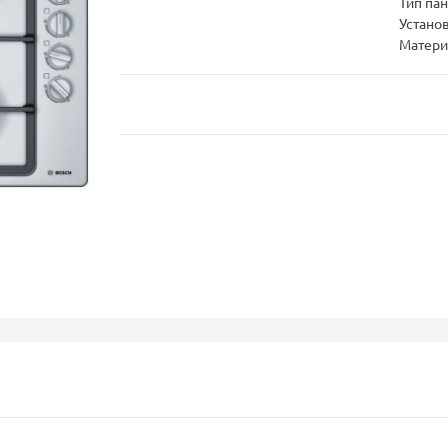
Тип па
Устано
Матери