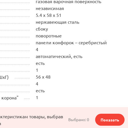
газовая варочная поверхность
независимая
5.4 x 58 x 51
нержавеющая сталь
сбоку
поворотные
панели конфорок – серебристый
4
автоматический, есть
есть
1
56 x 48
ШхГ)
4
есть
1
 корона"
актеристикам товары, выбрав
Выбрано:
0
Показать
в