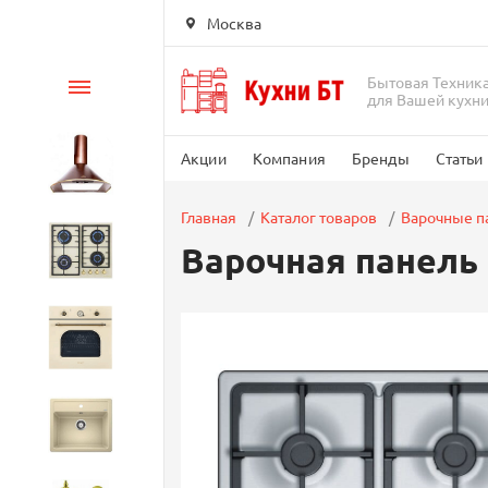
Москва
Бытовая Техник
Каталог
для Вашей кухн
Акции
Компания
Бренды
Статьи
Вытяжки
Главная
Каталог товаров
Варочные п
Варочная панель
Варочные панели
Духовые шкафы
Кухонные мойки