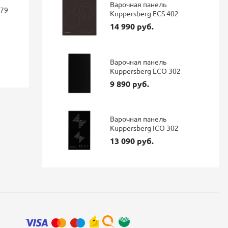
фильтра Dark steel 527737
подключен
Варочная панель
179
гибким из
Kuppersberg ECS 402
матовый
14 990 руб.
114 687 руб.
96 337 руб.
35 900 р
Экономия: 18 350 руб.
Варочная панель
Kuppersberg ECO 302
Наличие: В наличии
Наличие: 
9 890 руб.
Варочная панель
Kuppersberg ICO 302
13 090 руб.