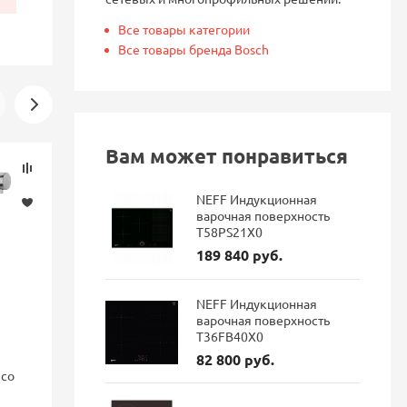
Все товары категории
Все товары бренда Bosch
Вам может понравиться
Скидка
Новинка
-16%
NEFF Индукционная
варочная поверхность
T58PS21X0
189 840 руб.
NEFF Индукционная
варочная поверхность
T36FB40X0
82 800 руб.
nco
Смеситель для кухни Blanco
Смеситель 
FONTAS II с подключением
GRAVITY Gr