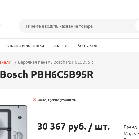
а
и
Оплата и доставка
Гарантия
Контакты
анели
Варочная панель Bosch PBH6C5B95R
 Bosch PBH6C5B95R
мало, нужно уточнить
30 367 руб.
/ шт.
Бренд
Модел