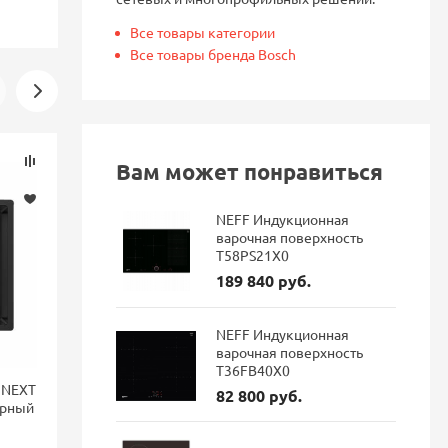
Все товары категории
Все товары бренда Bosch
Скидка
Скидка
Вам может понравиться
-16%
-16%
NEFF Индукционная
варочная поверхность
T58PS21X0
189 840 руб.
NEFF Индукционная
варочная поверхность
T36FB40X0
 NEXT
Смеситель для кухни Blanco
Смеситель 
82 800 руб.
ерный
LANORA-F монтаж перед
FONTAS II 
окном, однорычажный,
фильтра Dar
нержавеющая сталь 526179