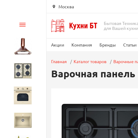
Москва
Бытовая Техник
Каталог
для Вашей кухн
Акции
Компания
Бренды
Статьи
Вытяжки
Главная
Каталог товаров
Варочные п
Варочная панель
Варочные панели
Духовые шкафы
Кухонные мойки