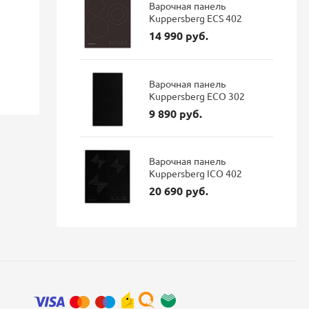
Варочная панель
Kuppersberg ECS 402
14 990 руб.
46 084 руб.
114 687 руб.
38 711 руб.
96 337 р
Экономия: 7 373 руб.
Экономия: 1
Варочная панель
Наличие: В наличии
Наличие: 
Kuppersberg ECO 302
9 890 руб.
Варочная панель
Kuppersberg ICO 402
20 690 руб.