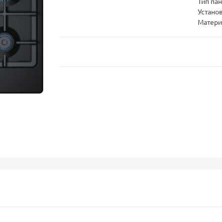
Тип па
Устано
Матери