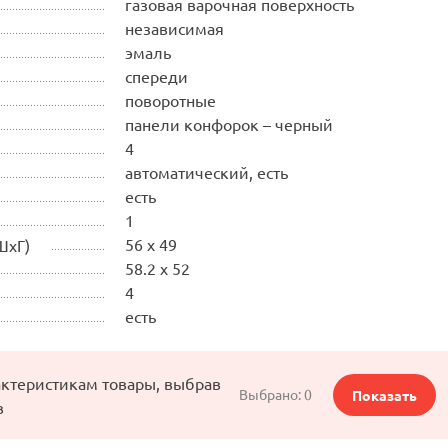
газовая варочная поверхность
независимая
эмаль
спереди
поворотные
панели конфорок – черный
4
автоматический, есть
есть
1
56 x 49
ШхГ)
58.2 x 52
4
есть
актеристикам товары, выбрав
Выбрано:
0
Показать
в