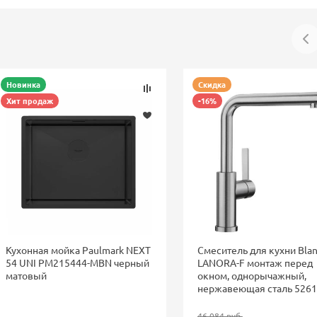
Новинка
Скидка
Хит продаж
-16%
Кухонная мойка Paulmark NEXT
Смеситель для кухни Bla
54 UNI PM215444-MBN черный
LANORA-F монтаж перед
матовый
окном, однорычажный,
нержавеющая сталь 526
46 084 руб.