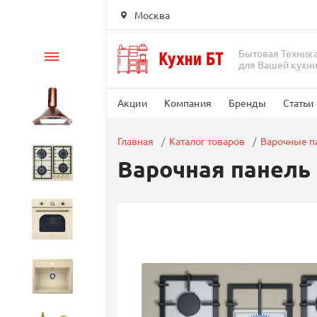
Москва
Бытовая Техник
Каталог
для Вашей кухн
Акции
Компания
Бренды
Статьи
Вытяжки
Главная
Каталог товаров
Варочные п
Варочная панель
Варочные панели
Духовые шкафы
Кухонные мойки