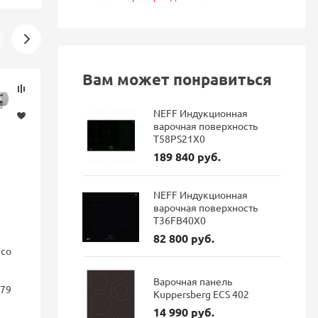
Вам может понравиться
Скидка
Новинка
-16%
NEFF Индукционная
варочная поверхность
T58PS21X0
189 840 руб.
NEFF Индукционная
варочная поверхность
T36FB40X0
82 800 руб.
nco
Смеситель для кухни Blanco
Смеситель 
FONTAS II с подключением
GRAVITY Gr
фильтра Dark steel 527737
подключен
Варочная панель
179
гибким из
Kuppersberg ECS 402
матовый
14 990 руб.
114 687 руб.