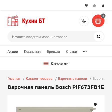
0
+7 (495) 2
Поиск
...
Акции
Компания
Бренды
Статьи
Каталог
Главная
Каталог товаров
Варочные панели
Варочная п
Варочная панель Bosch PIF673FB1E