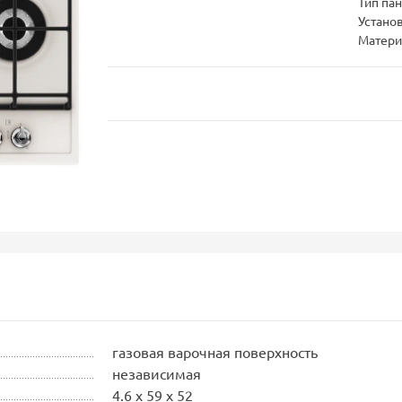
Тип па
Устано
Матери
газовая варочная поверхность
независимая
4.6 x 59 x 52