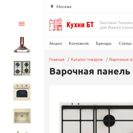
Москва
Бытовая Техник
Каталог
для Вашей кухн
Акции
Компания
Бренды
Статьи
Вытяжки
Главная
Каталог товаров
Варочные п
Варочная панель 
Варочные панели
Духовые шкафы
Кухонные мойки