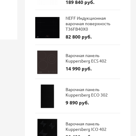
189 840 руб.
46 084 руб.
114 687 руб.
38 711 руб.
96 337 р
NEFF Индукционная
Экономия: 7 373 руб.
Экономия: 1
варочная поверхность
T36FB40X0
Наличие: В наличии
Наличие: 
82 800 руб.
Варочная панель
Kuppersberg ECS 402
14 990 руб.
Варочная панель
Kuppersberg ECO 302
9 890 руб.
Варочная панель
Kuppersberg ICO 402