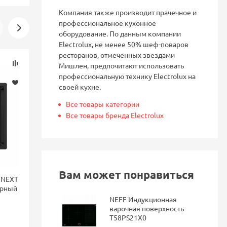
Компания также производит прачечное и
профессиональное кухонное
оборудование. По данным компании
Electrolux, не менее 50% шеф-поваров
ресторанов, отмеченных звездами
Скидка
Скидка
Мишлен, предпочитают использовать
-16%
-16%
профессиональную технику Electrolux на
своей кухне.
Все товары категории
Все товары бренда Electrolux
Вам может понравиться
 NEXT
Смеситель для кухни Blanco
Смеситель 
ерный
LANORA-F монтаж перед
FONTAS II 
окном, однорычажный,
фильтра Dar
NEFF Индукционная
нержавеющая сталь 526179
варочная поверхность
T58PS21X0