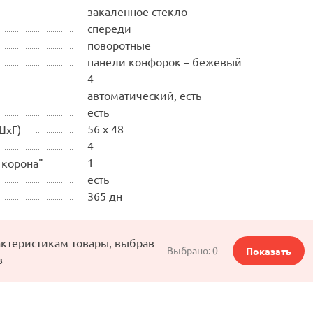
закаленное стекло
спереди
поворотные
панели конфорок – бежевый
4
автоматический, есть
есть
56 x 48
ШхГ)
4
1
 корона"
есть
365 дн
актеристикам товары, выбрав
Выбрано:
0
Показать
в