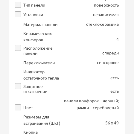
Тип панели
поверхность
Установка
независимая
стеклокерамика
Материал панели
Керамических
4
конфорок
Расположение
спереди
панели
сенсорные
Переключатели
Индикатор
есть
остаточного тепла
Защитное
есть
отключение
панели конфорок – черный;
Цвет
рамки – серебристый
Размеры для
56 x 49
встраивания (ШхГ)
Кнопка