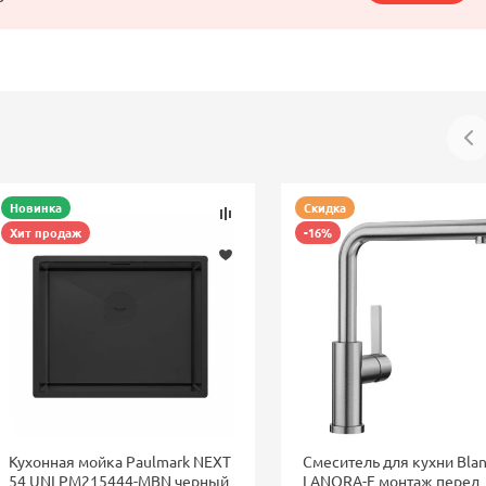
Новинка
Скидка
Хит продаж
-16%
Кухонная мойка Paulmark NEXT
Смеситель для кухни Bla
54 UNI PM215444-MBN черный
LANORA-F монтаж перед