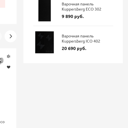
Варочная панель
Kuppersberg ECO 302
9 890 руб.
Варочная панель
Kuppersberg ICO 402
20 690 руб.
Скидка
Новинка
-16%
nco
Смеситель для кухни Blanco
Смеситель 
FONTAS II с подключением
GRAVITY Gr