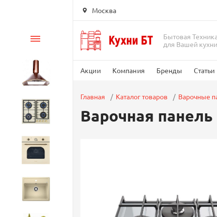
Москва
Бытовая Техник
Каталог
для Вашей кухн
Акции
Компания
Бренды
Статьи
Вытяжки
Главная
Каталог товаров
Варочные п
Варочная панель 
Варочные панели
Духовые шкафы
Кухонные мойки