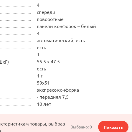
4
спереди
поворотные
панели конфорок – белый
4
автоматический, есть
есть
1
55.5 x 47.5
ШхГ)
есть
1 г.
59х51
экспресс-конфорка
- передняя 7,5
10 лет
актеристикам товары, выбрав
Выбрано:
0
Показать
в