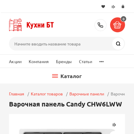
0
+7 (495) 2
Поиск
...
Акции
Компания
Бренды
Статьи
Каталог
Главная
Каталог товаров
Варочные панели
Варочная 
Варочная панель Candy CHW6LWW