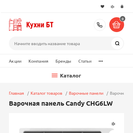
0
+7 (495) 2
Поиск
...
Акции
Компания
Бренды
Статьи
Каталог
Главная
Каталог товаров
Варочные панели
Варочная п
Варочная панель Candy CHG6LW