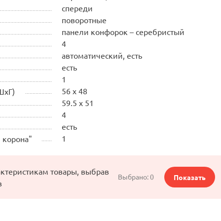
спереди
поворотные
панели конфорок – серебристый
4
автоматический, есть
есть
1
56 x 48
ШхГ)
59.5 x 51
4
есть
1
 корона"
актеристикам товары, выбрав
Выбрано:
0
Показать
в