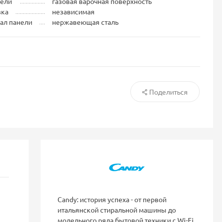
нели
газовая варочная поверхность
вка
независимая
ал панели
нержавеющая сталь
Поделиться
Candy: история успеха - от первой
итальянской стиральной машины до
модельного ряда бытовой техники с Wi-Fi.