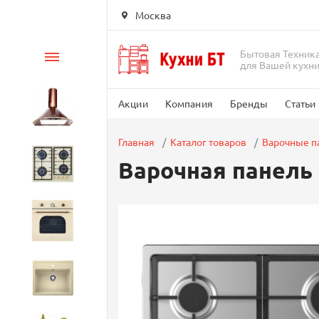
Москва
Бытовая Техник
Каталог
для Вашей кухн
Акции
Компания
Бренды
Статьи
Вытяжки
Главная
Каталог товаров
Варочные п
Варочная панель
Варочные панели
Духовые шкафы
Кухонные мойки