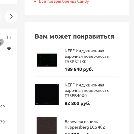
Все товары бренда Candy
Вам может понравиться
Скидка
Новинка
-16%
NEFF Индукционная
варочная поверхность
T58PS21X0
189 840 руб.
NEFF Индукционная
варочная поверхность
T36FB40X0
82 800 руб.
nco
Смеситель для кухни Blanco
Смеситель 
FONTAS II с подключением
GRAVITY Gr
фильтра Dark steel 527737
подключен
Варочная панель
179
гибким из
Kuppersberg ECS 402
матовый
114 687 руб.