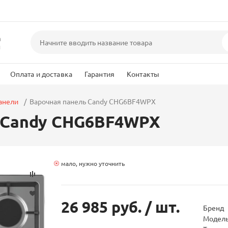
а
и
Оплата и доставка
Гарантия
Контакты
анели
Варочная панель Candy CHG6BF4WPX
 Candy CHG6BF4WPX
мало, нужно уточнить
26 985 руб.
/ шт.
Бренд
Модел