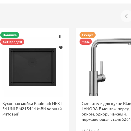
Новинка
Скидка
Хит продаж
-16%
Кухонная мойка Paulmark NEXT
Смеситель для кухни Bla
54 UNI PM215444-MBN черный
LANORA-F монтаж перед
матовый
окном, однорычажный,
нержавеющая сталь 526
46 084 руб.