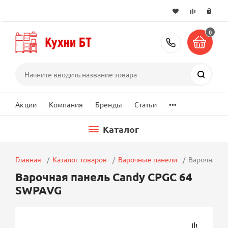
0
+7 (495) 2
Поиск
...
Акции
Компания
Бренды
Статьи
Каталог
Главная
Каталог товаров
Варочные панели
Варочная п
Варочная панель Candy CPGC 64
SWPAVG