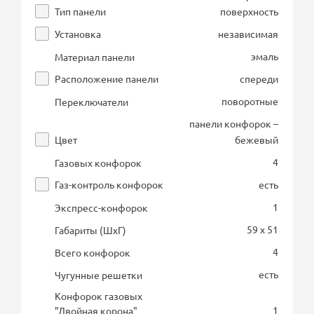
Тип панели
поверхность
Установка
независимая
эмаль
Материал панели
Расположение панели
спереди
поворотные
Переключатели
панели конфорок –
Цвет
бежевый
4
Газовых конфорок
Газ-контроль конфорок
есть
1
Экспресс-конфорок
59 x 51
Габариты (ШхГ)
4
Всего конфорок
есть
Чугунные решетки
Конфорок газовых
1
"Двойная корона"