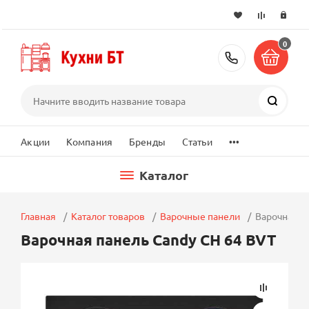
0
+7 (495) 2
Поиск
...
Акции
Компания
Бренды
Статьи
Каталог
Главная
Каталог товаров
Варочные панели
Варочная п
Варочная панель Candy CH 64 BVT