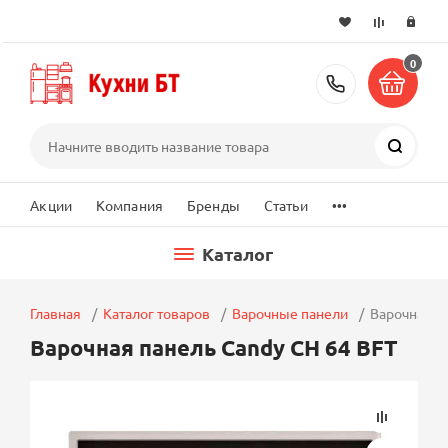
0
+7 (495) 2
Поиск
...
Акции
Компания
Бренды
Статьи
Каталог
Главная
Каталог товаров
Варочные панели
Варочная п
Варочная панель Candy CH 64 BFT