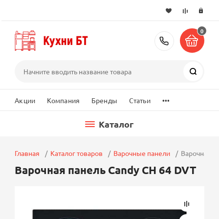
0
+7 (495) 2
Поиск
...
Акции
Компания
Бренды
Статьи
Каталог
Главная
Каталог товаров
Варочные панели
Варочная п
Варочная панель Candy CH 64 DVT