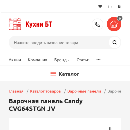
0
+7 (495) 2
Поиск
...
Акции
Компания
Бренды
Статьи
Каталог
Главная
Каталог товаров
Варочные панели
Варочная п
Варочная панель Candy
CVG64STGN JV