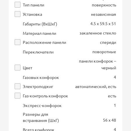
Тип панели
поверхность
Установка
независимая
4.5 x 59.5 x 51
Габариты (ВхШхГ)
закаленное стекло
Материал панели
Расположение панели
спереди
поворотные
Переключатели
панели конфорок –
Цвет
черный
4
Газовых конфорок
Электроподжиг
автоматический, есть
Газ-контроль конфорок
есть
1
Экспресс-конфорок
Размеры для
56 x 48
встраивания (ШхГ)
4
Всего конфорок