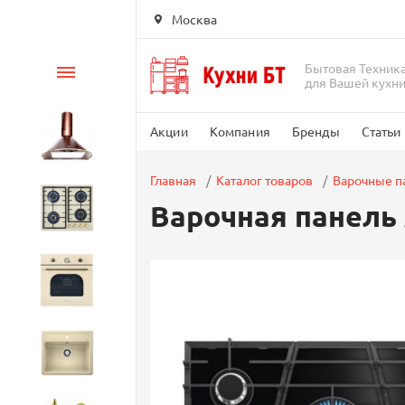
Москва
Бытовая Техник
Каталог
для Вашей кухн
Акции
Компания
Бренды
Статьи
Вытяжки
Главная
Каталог товаров
Варочные п
Варочная панель
Варочные панели
Духовые шкафы
Кухонные мойки