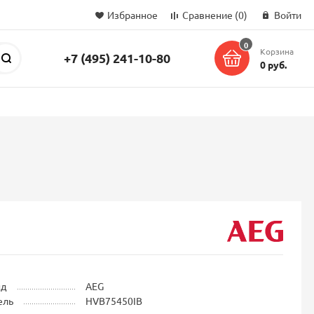
Избранное
Сравнение
(0)
Войти
0
Корзина
+7 (495) 241-10-80
Поиск
0 руб.
нд
AEG
ель
HVB75450IB