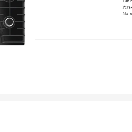
Тип 
Уста
Мате