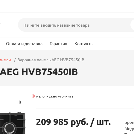
а
и
Оплата и доставка
Гарантия
Контакты
анели
Варочная панель AEG HVB75450IB
 AEG HVB75450IB
мало, нужно уточнить
209 985 руб.
/ шт.
Бре
Мод