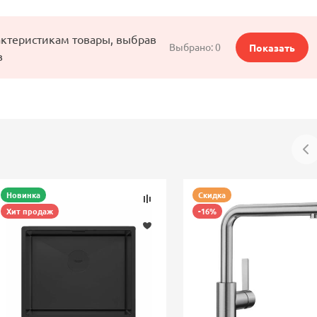
актеристикам товары, выбрав
Выбрано:
0
Показать
в
Новинка
Скидка
Хит продаж
-16%