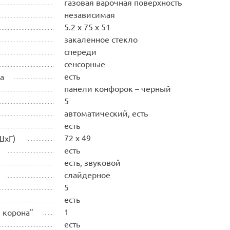
газовая варочная поверхность
независимая
5.2 x 75 x 51
закаленное стекло
спереди
сенсорные
есть
а
панели конфорок – черный
5
автоматический, есть
есть
72 x 49
ШхГ)
есть
есть, звуковой
слайдерное
5
есть
1
 корона"
есть